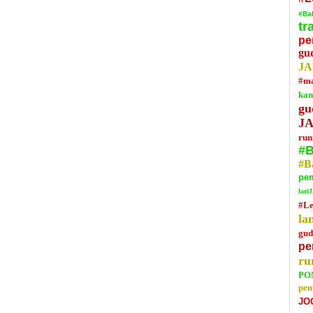
#Ba
tr
pe
gu
J
#ma
ka
g
J
run
#B
#B
pe
lar
#Le
la
gu
pe
ru
PO
pem
JO