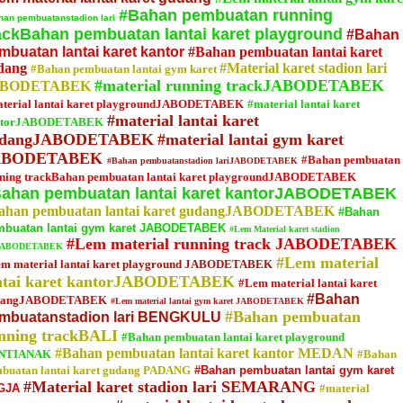
#Bahan pembuatan running
han pembuatanstadion lari
ackBahan pembuatan lantai karet playground
#Bahan
mbuatan lantai karet kantor
#Bahan pembuatan lantai karet
dang
#Material karet stadion lari
#Bahan pembuatan lantai gym karet
#material running trackJABODETABEK
ABODETABEK
terial lantai karet playgroundJABODETABEK
#material lantai karet
#material lantai karet
ntorJABODETABEK
udangJABODETABEK
#material lantai gym karet
ABODETABEK
#Bahan pembuatan
#Bahan pembuatanstadion lariJABODETABEK
ning trackBahan pembuatan lantai karet playgroundJABODETABEK
ahan pembuatan lantai karet kantorJABODETABEK
ahan pembuatan lantai karet gudangJABODETABEK
#Bahan
mbuatan lantai gym karet JABODETABEK
#Lem Material karet stadion
#Lem material running track JABODETABEK
iJABODETABEK
#Lem material
m material lantai karet playground JABODETABEK
ntai karet kantorJABODETABEK
#Lem material lantai karet
#Bahan
dangJABODETABEK
#Lem material lantai gym karet JABODETABEK
#Bahan pembuatan
mbuatanstadion lari BENGKULU
nning trackBALI
#Bahan pembuatan lantai karet playground
#Bahan pembuatan lantai karet kantor MEDAN
NTIANAK
#Bahan
buatan lantai karet gudang PADANG
#Bahan pembuatan lantai gym karet
#Material karet stadion lari SEMARANG
GJA
#material