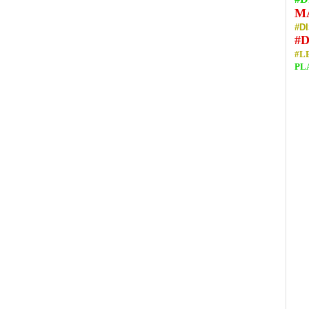
M
#D
#
#L
PL