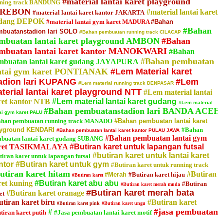
#material lantai karet playground
ning track BANDUNG
IREBON
#material lantai karet
#material lantai karet kantor JAKARTA
dang DEPOK
#material lantai gym karet MADURA
#Bahan
#Bahan
buatanstadion lari SOLO
#Bahan pembuatan running track CILACAP
mbuatan lantai karet playground AMBON
#Bahan
mbuatan lantai karet kantor MANOKWARI
#Bahan
#Bahan pembuatan
mbuatan lantai karet gudang JAYAPURA
ntai gym karet PONTIANAK
#Lem Material karet
adion lari KUPANG
#Lem
#Lem material running track DENPASAR
terial lantai karet playground NTT
#Lem material lantai
ret kantor NTB
#Lem material lantai karet gudang
#Lem material
#Bahan pembuatanstadion lari BANDA ACE
tai gym karet PALU
han pembuatan running track MANADO
#Bahan pembuatan lantai karet
ayground KENDARI
#Bahan
#Bahan pembuatan lantai karet kantor PULAU JAWA
#Bahan pembuatan lantai gym
buatan lantai karet gudang SUBANG
ret TASIKMALAYA
#Butiran karet untuk lapangan futsal
#butiran karet untuk lantai karet
tiran karet untuk lapangan futsal
ntor
#Butiran karet untuk gym
#Butiran karet untuk running track
utiran karet hitam
#Butiran
#Merah
#Butiran karet hijau
#Butiran karet
ret kuning
#Butiran karet abu abu
#Butiran
#Butiran karet merah muda
#Butiran karet merah bata
#Butiran karet oranage
et
utiran karet biru
#Butiran karet
#Butiran karet pink
#Butiran karet ungu
#jasa pembuatan
#
tiran karet putih
#Jasa pembuatan lantai karet motif