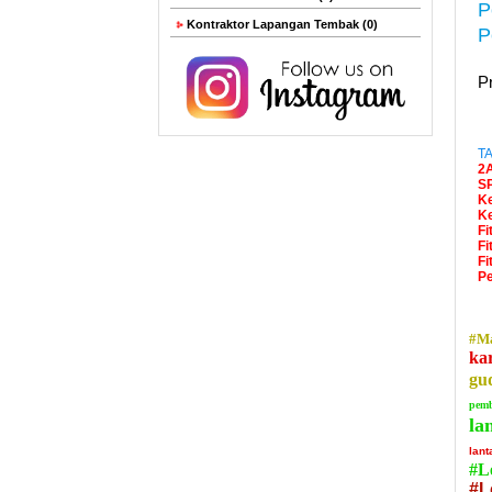
P
Kontraktor Lapangan Tembak (0)
P
P
TA
2A
S
Ke
Ke
Fi
Fi
Fi
Pe
#Ma
ka
gu
pemb
la
lant
#L
#L