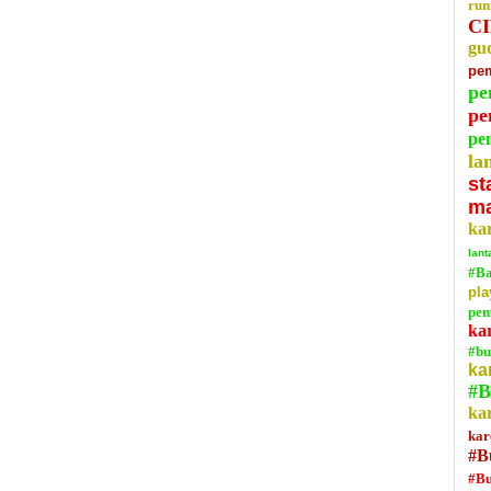
run
C
gu
pem
pe
pe
pe
la
st
ma
ka
lan
#Ba
pl
pem
ka
#bu
ka
#B
ka
kar
#B
#Bu