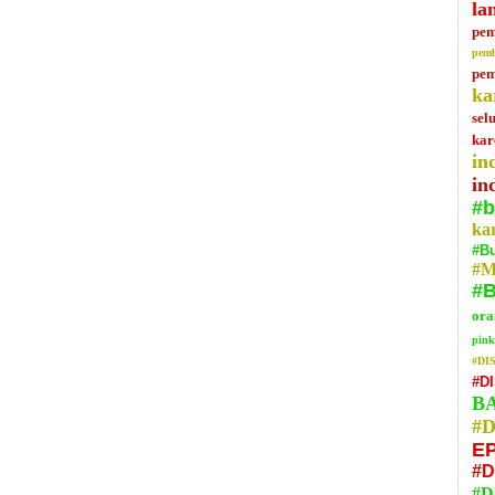
la
pem
pemb
pem
ka
sel
kar
in
in
#b
ka
#Bu
#M
#B
ora
pink
#DI
#D
B
#
E
#D
#