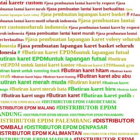
ntai karetr custom
#jasa pembuatan lantai karet by request
#jasa
buatan lantai karet mrah
#jasa pembuatan lantai karet berkualitas
#jasa
#jasa pembuatan lapangan karet basket
#
#Jas
uatan lapangan karet voleey
#jasa pembuatan lantai
buatan lantai karet motif seluruh indonesia
ret customseluruh indonesia
#jasa pembuatan lantai karet by request
uruh indonesia
#jasa pembuatan lantai karet murah
#jasa pembuatan lantai
#jasa pembuatan lapangan karet voleey seluru
et berkualitas
donesia
#jasa pembuatan lapangan karet basket seluruh
donesia
#
#Butiran karet EPDMuntuk lapangan futsal
utiran karet EPDMuntuk lapangan futsal
#butiran
retEPDM untuk lantai karet kantor
#Butiran karet EPDMuntuk gym
#Butiran karet hitam
tiran karet untuk running track
#Butiran karet
erah
#Butiran karet abu abu
#Butiran karet hijau
#Butiran karet kuning
utiran karet merah muda
#Butiran karet
#Butiran karet
#Butiran karet biru
#Butiran karet merah bata
nage
#Butiran karet
#Butiran karet putih
#Butiran karet ungu
#Butiran karet
#
#DISTRIBUTOR EPDM JABODETABEK
STRIBUTOR EPDM BEKASI
#DISTRIBUTOR EPDM
ISTRIBUTOR EPDM MALANG
ANDUNG
#DISTRIBUTOR EPDM MEDAN
#DISTRIBUTOR EPDM PEKANBARU
DISTRIBUTOR EPDM PALEMBANG
#DISTRIBUTOR
PDMBALI
#DISTRIBUTOR EPDM DENPASAR
ISTRIBUTOR EPDM KALIMANTAN
#DISTRIBUTOR EPDM MANOKWARI
#DISTRIBUTOR EPDM
DISTRIBUTOR EPDM MADURA