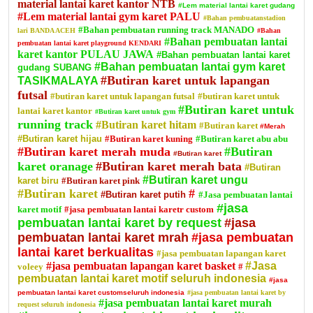
material lantai karet kantor NTB
#Lem material lantai karet gudang
#Lem material lantai gym karet PALU
#Bahan pembuatanstadion
#Bahan pembuatan running track MANADO
lari BANDA ACEH
#Bahan
#Bahan pembuatan lantai
pembuatan lantai karet playground KENDARI
karet kantor PULAU JAWA
#Bahan pembuatan lantai karet
#Bahan pembuatan lantai gym karet
gudang SUBANG
#Butiran karet untuk lapangan
TASIKMALAYA
futsal
#butiran karet untuk lapangan futsal
#butiran karet untuk
#Butiran karet untuk
lantai karet kantor
#Butiran karet untuk gym
running track
#Butiran karet hitam
#Butiran karet
#Merah
#Butiran karet hijau
#Butiran karet kuning
#Butiran karet abu abu
#Butiran karet merah muda
#Butiran
#Butiran karet
karet oranage
#Butiran karet merah bata
#Butiran
#Butiran karet ungu
karet biru
#Butiran karet pink
#Butiran karet
#
#Butiran karet putih
#Jasa pembuatan lantai
#jasa
karet motif
#jasa pembuatan lantai karetr custom
pembuatan lantai karet by request
#jasa
pembuatan lantai karet mrah
#jasa pembuatan
lantai karet berkualitas
#jasa pembuatan lapangan karet
#jasa pembuatan lapangan karet basket
#Jasa
voleey
#
pembuatan lantai karet motif seluruh indonesia
#jasa
pembuatan lantai karet customseluruh indonesia
#jasa pembuatan lantai karet by
#jasa pembuatan lantai karet murah
request seluruh indonesia