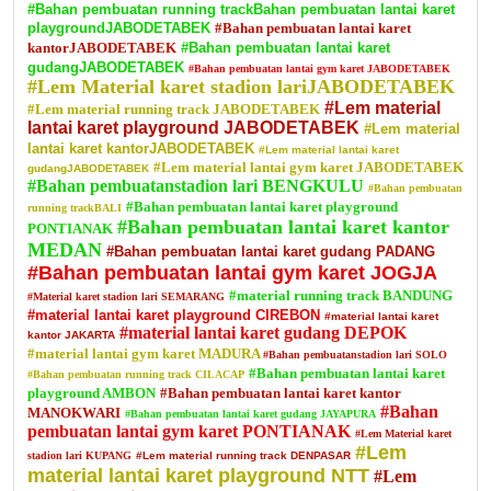
#Bahan pembuatan running trackBahan pembuatan lantai karet
playgroundJABODETABEK
#Bahan pembuatan lantai karet
kantorJABODETABEK
#Bahan pembuatan lantai karet
gudangJABODETABEK
#Bahan pembuatan lantai gym karet JABODETABEK
#Lem Material karet stadion lariJABODETABEK
#Lem material
#Lem material running track JABODETABEK
lantai karet playground JABODETABEK
#Lem material
lantai karet kantorJABODETABEK
#Lem material lantai karet
#Lem material lantai gym karet JABODETABEK
gudangJABODETABEK
#Bahan pembuatanstadion lari BENGKULU
#Bahan pembuatan
#Bahan pembuatan lantai karet playground
running trackBALI
#Bahan pembuatan lantai karet kantor
PONTIANAK
MEDAN
#Bahan pembuatan lantai karet gudang PADANG
#Bahan pembuatan lantai gym karet JOGJA
#material running track BANDUNG
#Material karet stadion lari SEMARANG
#material lantai karet playground CIREBON
#material lantai karet
#material lantai karet gudang DEPOK
kantor JAKARTA
#material lantai gym karet MADURA
#Bahan pembuatanstadion lari SOLO
#Bahan pembuatan lantai karet
#Bahan pembuatan running track CILACAP
playground AMBON
#Bahan pembuatan lantai karet kantor
#Bahan
MANOKWARI
#Bahan pembuatan lantai karet gudang JAYAPURA
pembuatan lantai gym karet PONTIANAK
#Lem Material karet
#Lem
stadion lari KUPANG
#Lem material running track DENPASAR
material lantai karet playground NTT
#Lem