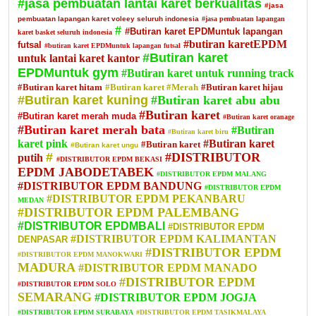
#jasa pembuatan lantai karet berkualitas
#jasa
pembuatan lapangan karet voleey seluruh indonesia
#jasa pembuatan lapangan
#
#Butiran karet EPDMuntuk lapangan
karet basket seluruh indonesia
#butiran karetEPDM
futsal
#butiran karet EPDMuntuk lapangan futsal
#Butiran karet
untuk lantai karet kantor
EPDMuntuk gym
#Butiran karet untuk running track
#Butiran karet hitam
#Butiran karet
#Merah
#Butiran karet hijau
#Butiran karet kuning
#Butiran karet abu abu
#Butiran karet
#Butiran karet merah muda
#Butiran karet oranage
#Butiran karet merah bata
#Butiran
#Butiran karet biru
karet pink
#Butiran karet
#Butiran karet
#Butiran karet ungu
#
#DISTRIBUTOR
putih
#DISTRIBUTOR EPDM BEKASI
EPDM JABODETABEK
#DISTRIBUTOR EPDM MALANG
#DISTRIBUTOR EPDM BANDUNG
#DISTRIBUTOR EPDM
#DISTRIBUTOR EPDM PEKANBARU
MEDAN
#DISTRIBUTOR EPDM PALEMBANG
#DISTRIBUTOR EPDMBALI
#DISTRIBUTOR EPDM
#DISTRIBUTOR EPDM KALIMANTAN
DENPASAR
#DISTRIBUTOR EPDM
#DISTRIBUTOR EPDM MANOKWARI
MADURA
#DISTRIBUTOR EPDM MANADO
#DISTRIBUTOR EPDM
#DISTRIBUTOR EPDM SOLO
SEMARANG
#DISTRIBUTOR EPDM JOGJA
#DISTRIBUTOR EPDM SURABAYA
#DISTRIBUTOR EPDM TASIKMALAYA