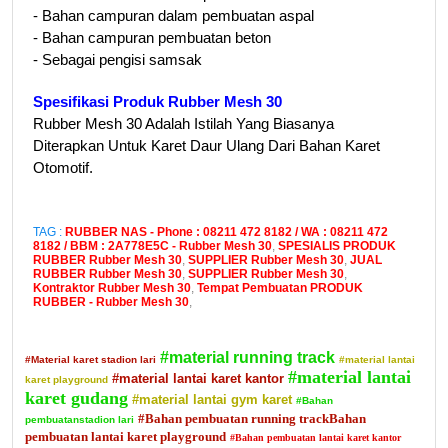
- Bahan campuran dalam pembuatan aspal
- Bahan campuran pembuatan beton
- Sebagai pengisi samsak
Spesifikasi Produk Rubber Mesh 30
Rubber Mesh 30 Adalah Istilah Yang Biasanya
Diterapkan Untuk Karet Daur Ulang Dari Bahan Karet
Otomotif.
TAG :
RUBBER NAS - Phone : 08211 472 8182 / WA : 08211 472
8182 / BBM : 2A778E5C - Rubber Mesh 30
,
SPESIALIS PRODUK
RUBBER Rubber Mesh 30
,
SUPPLIER Rubber Mesh 30
,
JUAL
RUBBER Rubber Mesh 30
,
SUPPLIER Rubber Mesh 30
,
Kontraktor Rubber Mesh 30
,
Tempat Pembuatan PRODUK
RUBBER - Rubber Mesh 30
,
#material running track
#Material karet stadion lari
#material lantai
#material lantai
#material lantai karet kantor
karet playground
karet gudang
#material lantai gym karet
#Bahan
#Bahan pembuatan running trackBahan
pembuatanstadion lari
pembuatan lantai karet playground
#Bahan pembuatan lantai karet kantor