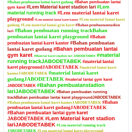
#Bahan pembuatan lantai karet gudang
#Bahan pembuatan lantai
#Lem Material karet stadion lari
#Lem
gym karet
#Lem material lantai karet
material running track
playground
#Lem material lantai karet
#Lem material lantai karet kantor
gudang
#Lem material lantai gym karet
#Bahan pembuatanstadion
#Bahan pembuatan running trackBahan
lari
pembuatan lantai karet playground
#Bahan
#Bahan pembuatan
pembuatan lantai karet kantor
lantai karet gudang
#Bahan pembuatan lantai
gym karet
#material
#Material karet stadion lari JABODETABEK
running trackJABODETABEK
#material lantai
karet playgroundJABODETABEK
#material lantai karet
#material lantai karet
kantorJABODETABEK
gudangJABODETABEK
#material lantai gym karet
#Bahan pembuatanstadion
JABODETABEK
lariJABODETABEK
#Bahan pembuatan running
trackBahan pembuatan lantai karet playgroundJABODETABEK
#Bahan
#Bahan pembuatan lantai karet kantorJABODETABEK
pembuatan lantai karet gudangJABODETABEK
#Bahan pembuatan lantai gym karet
#Lem Material karet stadion
JABODETABEK
lariJABODETABEK
#Lem material running track
JABODETABEK
#Lem material lantai karet playground