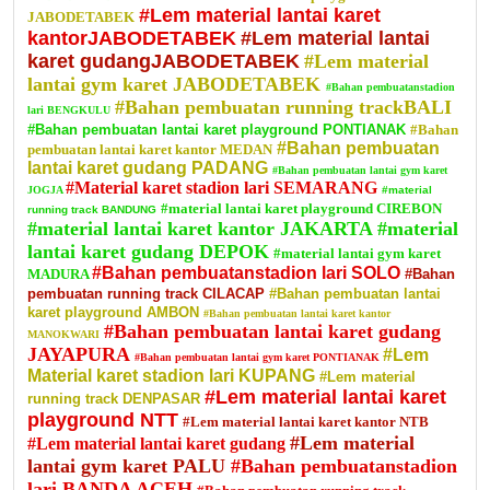
#Lem material lantai karet
JABODETABEK
kantorJABODETABEK
#Lem material lantai
karet gudangJABODETABEK
#Lem material
lantai gym karet JABODETABEK
#Bahan pembuatanstadion
#Bahan pembuatan running trackBALI
lari BENGKULU
#Bahan pembuatan lantai karet playground PONTIANAK
#Bahan
#Bahan pembuatan
pembuatan lantai karet kantor MEDAN
lantai karet gudang PADANG
#Bahan pembuatan lantai gym karet
#Material karet stadion lari SEMARANG
JOGJA
#material
#material lantai karet playground CIREBON
running track BANDUNG
#material lantai karet kantor JAKARTA
#material
lantai karet gudang DEPOK
#material lantai gym karet
#Bahan pembuatanstadion lari SOLO
MADURA
#Bahan
pembuatan running track CILACAP
#Bahan pembuatan lantai
karet playground AMBON
#Bahan pembuatan lantai karet kantor
#Bahan pembuatan lantai karet gudang
MANOKWARI
JAYAPURA
#Lem
#Bahan pembuatan lantai gym karet PONTIANAK
Material karet stadion lari KUPANG
#Lem material
#Lem material lantai karet
running track DENPASAR
playground NTT
#Lem material lantai karet kantor NTB
#Lem material
#Lem material lantai karet gudang
lantai gym karet PALU
#Bahan pembuatanstadion
lari BANDA ACEH