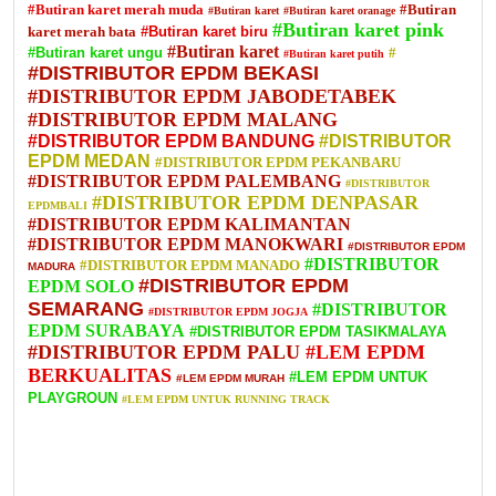
#Butiran karet merah muda
#Butiran
#Butiran karet
#Butiran karet oranage
#Butiran karet pink
karet merah bata
#Butiran karet biru
#Butiran karet
#Butiran karet ungu
#
#Butiran karet putih
#DISTRIBUTOR EPDM BEKASI
#DISTRIBUTOR EPDM JABODETABEK
#DISTRIBUTOR EPDM MALANG
#DISTRIBUTOR EPDM BANDUNG
#DISTRIBUTOR
EPDM MEDAN
#DISTRIBUTOR EPDM PEKANBARU
#DISTRIBUTOR EPDM PALEMBANG
#DISTRIBUTOR
#DISTRIBUTOR EPDM DENPASAR
EPDMBALI
#DISTRIBUTOR EPDM KALIMANTAN
#DISTRIBUTOR EPDM MANOKWARI
#DISTRIBUTOR EPDM
#DISTRIBUTOR
#DISTRIBUTOR EPDM MANADO
MADURA
#DISTRIBUTOR EPDM
EPDM SOLO
SEMARANG
#DISTRIBUTOR
#DISTRIBUTOR EPDM JOGJA
EPDM SURABAYA
#DISTRIBUTOR EPDM TASIKMALAYA
#DISTRIBUTOR EPDM PALU
#LEM EPDM
BERKUALITAS
#LEM EPDM UNTUK
#LEM EPDM MURAH
PLAYGROUN
#LEM EPDM UNTUK RUNNING TRACK