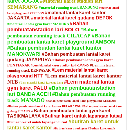
karet JOGJA
#Material karet stadion lari
SEMARANG
#material running track BANDUNG
#material lantai
#material lantai karet kantor
karet playground CIREBON
JAKARTA
#material lantai karet gudang DEPOK
#Bahan
#material lantai gym karet MADURA
pembuatanstadion lari SOLO
#Bahan
pembuatan running track CILACAP
#Bahan
pembuatan lantai karet playground AMBON
#Bahan pembuatan lantai karet kantor
MANOKWARI
#Bahan pembuatan lantai karet
gudang JAYAPURA
#Bahan pembuatan lantai gym karet
PONTIANAK
#Lem material
#Lem Material karet stadion lari KUPANG
#Lem material lantai karet
running track DENPASAR
#Lem material lantai karet kantor
playground NTT
NTB
#Lem material lantai
#Lem material lantai karet gudang
gym karet PALU
#Bahan pembuatanstadion
lari BANDA ACEH
#Bahan pembuatan running
track MANADO
#Bahan pembuatan lantai karet playground KENDARI
#Bahan pembuatan lantai karet kantor PULAU JAWA
#Bahan pembuatan lantai karet
#Bahan pembuatan lantai gym karet
gudang SUBANG
TASIKMALAYA
#Butiran karet untuk lapangan futsal
#butiran karet untuk
#butiran karet untuk lapangan futsal
lantai karet kantor
#Butiran karet untuk gym
#Butiran karet untuk