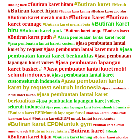
#Butiran karet
#Butiran karet hitam
#Merah
running track
#Butiran karet hijau
#Butiran karet kuning
#Butiran karet abu abu
#Butiran karet
#Butiran
#Butiran karet merah muda
karet oranage
#Butiran karet
#Butiran karet merah bata
biru
#Butiran karet pink
#Butiran karet ungu
#Butiran karet
#
#Butiran karet putih
#Jasa pembuatan lantai karet motif
#jasa pembuatan lantai
#jasa pembuatan lantai karetr custom
#jasa
karet by request
#jasa pembuatan lantai karet mrah
pembuatan lantai karet berkualitas
#jasa pembuatan
#jasa pembuatan lapangan
lapangan karet voleey
karet basket
#
#Jasa pembuatan lantai karet motif
seluruh indonesia
#jasa pembuatan lantai karet
#jasa pembuatan lantai
customseluruh indonesia
karet by request seluruh indonesia
#jasa pembuatan
#jasa pembuatan lantai karet
lantai karet murah
berkualitas
#jasa pembuatan lapangan karet voleey
seluruh indonesia
#
#jasa pembuatan lapangan karet basket seluruh indonesia
#Butiran karet EPDMuntuk lapangan futsal
#butiran karet EPDMuntuk
#butiran karetEPDM untuk lantai karet kantor
lapangan futsal
#Butiran karet EPDMuntuk gym
#Butiran karet untuk
#Butiran karet
#Butiran karet hitam
running track
#Merah
#Butiran karet hijau
#Butiran karet kuning
#Butiran karet abu abu