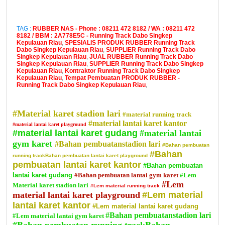
TAG :
RUBBER NAS - Phone : 08211 472 8182 / WA : 08211 472
8182 / BBM : 2A778E5C - Running Track Dabo Singkep
Kepulauan Riau
,
SPESIALIS PRODUK RUBBER Running Track
Dabo Singkep Kepulauan Riau
,
SUPPLIER Running Track Dabo
Singkep Kepulauan Riau
,
JUAL RUBBER Running Track Dabo
Singkep Kepulauan Riau
,
SUPPLIER Running Track Dabo Singkep
Kepulauan Riau
,
Kontraktor Running Track Dabo Singkep
Kepulauan Riau
,
Tempat Pembuatan PRODUK RUBBER -
Running Track Dabo Singkep Kepulauan Riau
,
#Material karet stadion lari
#material running track
#material lantai karet kantor
#material lantai karet playground
#material lantai karet gudang
#material lantai
gym karet
#Bahan pembuatanstadion lari
#Bahan pembuatan
#Bahan
running trackBahan pembuatan lantai karet playground
pembuatan lantai karet kantor
#Bahan pembuatan
lantai karet gudang
#Bahan pembuatan lantai gym karet
#Lem
#Lem
Material karet stadion lari
#Lem material running track
material lantai karet playground
#Lem material
lantai karet kantor
#Lem material lantai karet gudang
#Bahan pembuatanstadion lari
#Lem material lantai gym karet