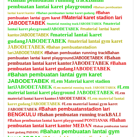
#Bahan pembuatan running trackBahan
pembuatan lantai karet playground
#Bahan pembuatan
#Bahan
lantai karet kantor
#Bahan pembuatan lantai karet gudang
#Material karet stadion lari
pembuatan lantai gym karet
JABODETABEK
#material
#material running trackJABODETABEK
lantai karet playgroundJABODETABEK
#material lantai karet
#material lantai karet
kantorJABODETABEK
gudangJABODETABEK
#material lantai gym karet
JABODETABEK
#Bahan pembuatanstadion
lariJABODETABEK
#Bahan pembuatan running trackBahan
#Bahan
pembuatan lantai karet playgroundJABODETABEK
pembuatan lantai karet kantorJABODETABEK
#Bahan
pembuatan lantai karet gudangJABODETABEK
#Bahan pembuatan lantai gym karet
JABODETABEK
#Lem Material karet stadion
lariJABODETABEK
#Lem
#Lem material running track JABODETABEK
material lantai karet playground JABODETABEK
#Lem
material lantai karet kantorJABODETABEK
#Lem material lantai
karet gudangJABODETABEK
#Lem material lantai gym karet
#Bahan pembuatanstadion lari
JABODETABEK
BENGKULU
#Bahan pembuatan running trackBALI
#Bahan
#Bahan pembuatan lantai karet playground PONTIANAK
pembuatan lantai karet kantor MEDAN
#Bahan pembuatan lantai
#Bahan pembuatan lantai gym
karet gudang PADANG