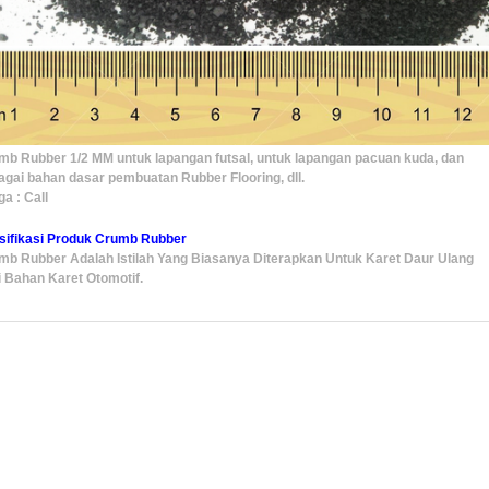
mb Rubber 1/2 MM untuk lapangan futsal, untuk lapangan pacuan kuda, dan
agai bahan dasar pembuatan Rubber Flooring, dll.
a : Call
sifikasi Produk Crumb Rubber
mb Rubber Adalah Istilah Yang Biasanya Diterapkan Untuk Karet Daur Ulang
i Bahan Karet Otomotif.