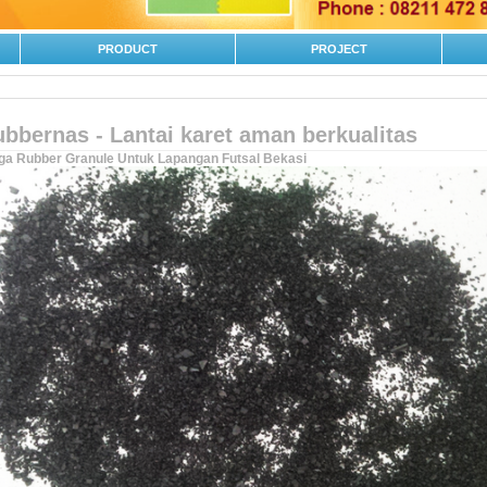
PRODUCT
PROJECT
bbernas - Lantai karet aman berkualitas
ga Rubber Granule Untuk Lapangan Futsal Bekasi