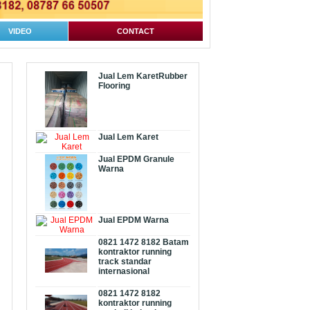
VIDEO
CONTACT
Jual Lem KaretRubber
Flooring
Jual Lem Karet
Jual EPDM Granule
Warna
Jual EPDM Warna
0821 1472 8182 Batam
kontraktor running
track standar
internasional
0821 1472 8182
kontraktor running