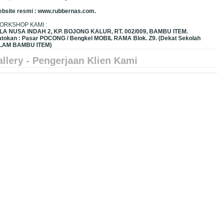
ebsite resmi : www.rubbernas.com.
ORKSHOP KAMI :
ILA NUSA INDAH 2, KP. BOJONG KALUR, RT. 002/009, BAMBU ITEM.
atokan : Pasar POCONG / Bengkel MOBIL RAMA Blok. Z9. (Dekat Sekolah
LAM BAMBU ITEM)
llery - Pengerjaan Klien Kami