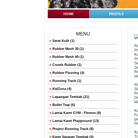
HOME
PROFILE
MENU
Serat Kulit (1)
Ru
Rubber Mesh 30 (1)
P
Ka
Rubber Mesh 40 (1)
P
S
Crumb Rubber (1)
S
Ro
Rubber Flooring (4)
la
Running Track (1)
R
KidZona (4)
S
Pe
Lapangan Tembak (21)
De
M
Bullet Trap (6)
Ka
Lantai Karet GYM - Fitness (8)
Fu
pe
Lantai Karet Playground (13)
Fl
Project Running Track (8)
Ka
Tr
Karet Sasaran Tembak (0)