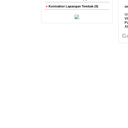
Kontraktor Lapangan Tembak (0)
w
W
V
P
A
Ga