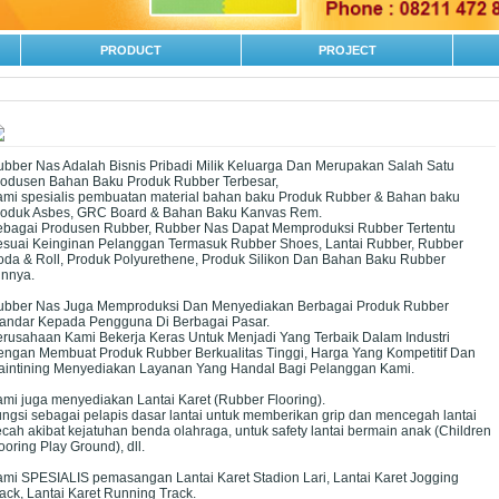
PRODUCT
PROJECT
bber Nas Adalah Bisnis Pribadi Milik Keluarga Dan Merupakan Salah Satu
rodusen Bahan Baku Produk Rubber Terbesar,
mi spesialis pembuatan material bahan baku Produk Rubber & Bahan baku
roduk Asbes, GRC Board & Bahan Baku Kanvas Rem.
ebagai Produsen Rubber, Rubber Nas Dapat Memproduksi Rubber Tertentu
esuai Keinginan Pelanggan Termasuk Rubber Shoes, Lantai Rubber, Rubber
da & Roll, Produk Polyurethene, Produk Silikon Dan Bahan Baku Rubber
innya.
ubber Nas Juga Memproduksi Dan Menyediakan Berbagai Produk Rubber
tandar Kepada Pengguna Di Berbagai Pasar.
rusahaan Kami Bekerja Keras Untuk Menjadi Yang Terbaik Dalam Industri
ngan Membuat Produk Rubber Berkualitas Tinggi, Harga Yang Kompetitif Dan
aintining Menyediakan Layanan Yang Handal Bagi Pelanggan Kami.
mi juga menyediakan Lantai Karet (Rubber Flooring).
ngsi sebagai pelapis dasar lantai untuk memberikan grip dan mencegah lantai
cah akibat kejatuhan benda olahraga, untuk safety lantai bermain anak (Children
ooring Play Ground), dll.
mi SPESIALIS pemasangan Lantai Karet Stadion Lari, Lantai Karet Jogging
ack, Lantai Karet Running Track.